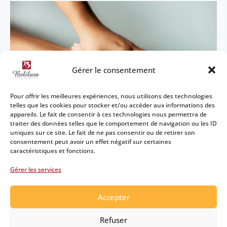
Gérer le consentement
Pour offrir les meilleures expériences, nous utilisons des technologies
telles que les cookies pour stocker et/ou accéder aux informations des
appareils. Le fait de consentir à ces technologies nous permettra de
traiter des données telles que le comportement de navigation ou les ID
uniques sur ce site. Le fait de ne pas consentir ou de retirer son
consentement peut avoir un effet négatif sur certaines
caractéristiques et fonctions.
Un espace de soutien et de reconstruction
pour accompagner celles et ceux touchés par
Gérer les services
les violences sexuelles, dans un cadre
sécurisant et bienveillant.
Accepter
Refuser